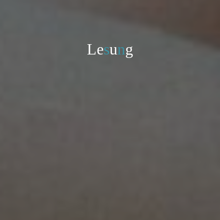
L
e
s
u
n
g