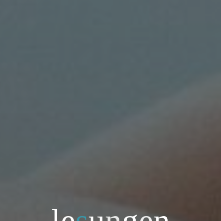
l
e
s
u
n
g
e
n