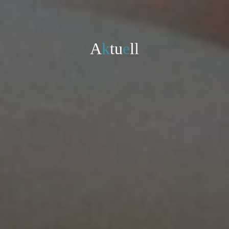
A
k
t
u
e
l
l