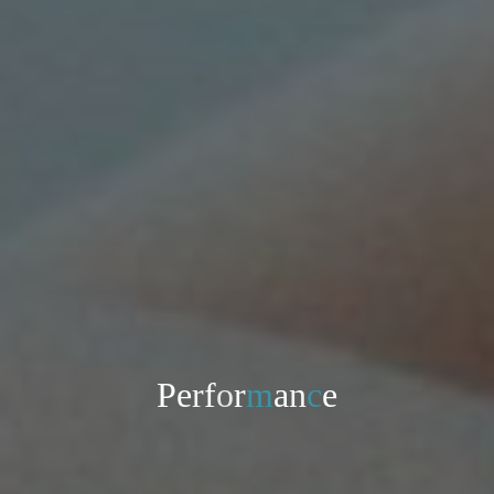
P
e
r
f
o
r
m
a
n
c
e