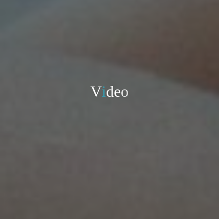
V
i
d
e
o