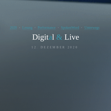
2020
Lesung
Performance
SpokenWord
Unterwegs
D
i
g
i
t
a
l
&
L
i
v
e
12. DEZEMBER 2020