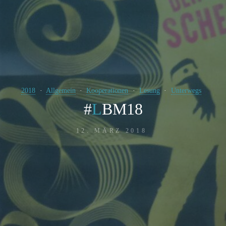
2018
Allgemein
Kooperationen
Lesung
Unterwegs
#
L
B
M
1
8
12. MÄRZ 2018