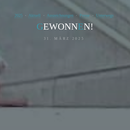
2025
Aktuell
Auszeichnungen
Presse
Unterwegs
G
E
W
O
N
N
E
N
!
!
31. MÄRZ 2025