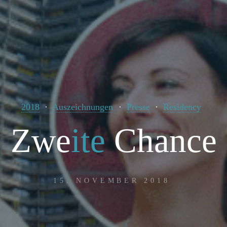
2018
Auszeichnungen
Presse
Residency
Z
w
e
i
t
e
C
h
a
n
c
e
15. NOVEMBER 2018